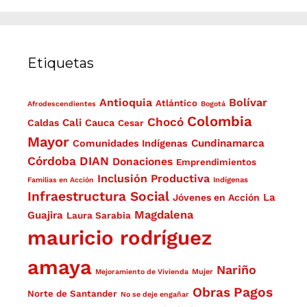
Etiquetas
Antioquia
Bolívar
Atlántico
Afrodescendientes
Bogotá
Colombia
Chocó
Cali
Caldas
Cauca
Cesar
Mayor
Cundinamarca
Comunidades Indígenas
Córdoba
DIAN
Donaciones
Emprendimientos
Inclusión Productiva
Familias en Acción
Indígenas
Infraestructura Social
La
Jóvenes en Acción
Magdalena
Guajira
Laura Sarabia
mauricio rodríguez
amaya
Nariño
Mejoramiento de Vivienda
Mujer
Obras
Pagos
Norte de Santander
No se deje engañar