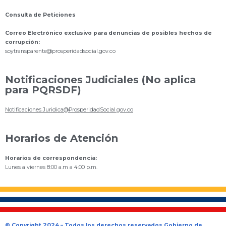
Consulta de Peticiones
Correo Electrónico exclusivo para denuncias de posibles hechos de
corrupción:
s
oytransparente@prosperidadsocial.gov.co
Notificaciones Judiciales (No aplica
para PQRSDF)
Notificaciones.Juridica@ProsperidadSocial.gov.co
Horarios de Atención
Horarios de correspondencia:
Lunes a viernes 8:00 a.m a 4:00 p.m.
© Copyright 2024 – Todos los derechos reservados Gobierno de