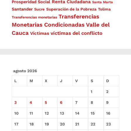
Renta Ciudadana
Prosperidad Social
Santa Marta
Santander
Superación de la Pobreza
Sucre
Tolima
Transferencias
Transferencias monetarias
Monetarias Condicionadas
Valle del
Cauca
víctimas del conflicto
Víctimas
agosto 2026
L
M
X
J
V
S
D
1
2
3
4
5
6
7
8
9
10
11
12
13
14
15
16
17
18
19
20
21
22
23