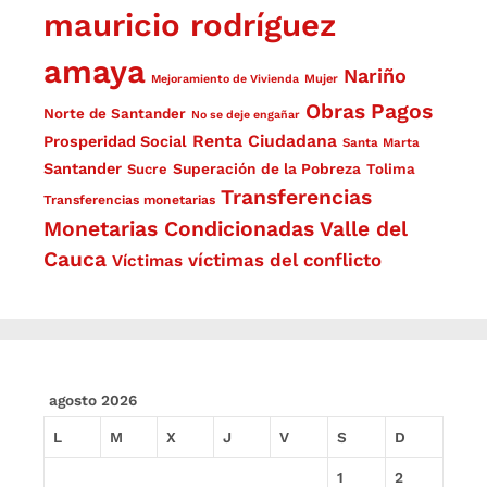
mauricio rodríguez
amaya
Nariño
Mejoramiento de Vivienda
Mujer
Obras
Pagos
Norte de Santander
No se deje engañar
Renta Ciudadana
Prosperidad Social
Santa Marta
Santander
Superación de la Pobreza
Sucre
Tolima
Transferencias
Transferencias monetarias
Monetarias Condicionadas
Valle del
Cauca
víctimas del conflicto
Víctimas
agosto 2026
L
M
X
J
V
S
D
1
2