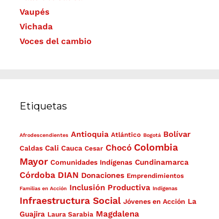
Vaupés
Vichada
Voces del cambio
Etiquetas
Antioquia
Bolívar
Atlántico
Afrodescendientes
Bogotá
Colombia
Chocó
Cali
Caldas
Cauca
Cesar
Mayor
Cundinamarca
Comunidades Indígenas
Córdoba
DIAN
Donaciones
Emprendimientos
Inclusión Productiva
Familias en Acción
Indígenas
Infraestructura Social
La
Jóvenes en Acción
Magdalena
Guajira
Laura Sarabia