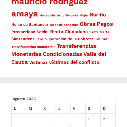
mauricio rodríguez
amaya
Nariño
Mejoramiento de Vivienda
Mujer
Obras
Pagos
Norte de Santander
No se deje engañar
Renta Ciudadana
Prosperidad Social
Santa Marta
Santander
Superación de la Pobreza
Sucre
Tolima
Transferencias
Transferencias monetarias
Monetarias Condicionadas
Valle del
Cauca
víctimas del conflicto
Víctimas
agosto 2026
L
M
X
J
V
S
D
1
2