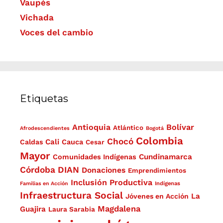
Vaupés
Vichada
Voces del cambio
Etiquetas
Antioquia
Bolívar
Atlántico
Afrodescendientes
Bogotá
Colombia
Chocó
Cali
Caldas
Cauca
Cesar
Mayor
Cundinamarca
Comunidades Indígenas
Córdoba
DIAN
Donaciones
Emprendimientos
Inclusión Productiva
Familias en Acción
Indígenas
Infraestructura Social
La
Jóvenes en Acción
Magdalena
Guajira
Laura Sarabia