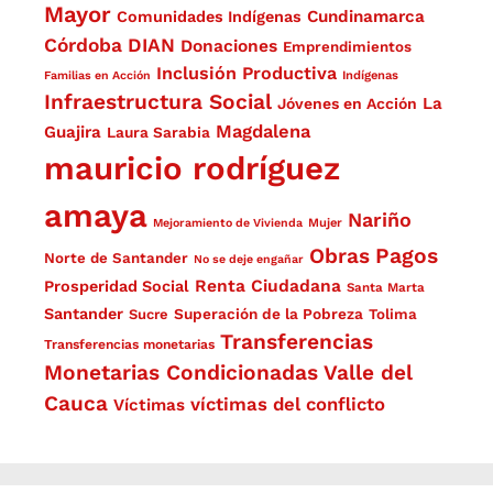
Mayor
Cundinamarca
Comunidades Indígenas
Córdoba
DIAN
Donaciones
Emprendimientos
Inclusión Productiva
Familias en Acción
Indígenas
Infraestructura Social
La
Jóvenes en Acción
Magdalena
Guajira
Laura Sarabia
mauricio rodríguez
amaya
Nariño
Mejoramiento de Vivienda
Mujer
Obras
Pagos
Norte de Santander
No se deje engañar
Renta Ciudadana
Prosperidad Social
Santa Marta
Santander
Superación de la Pobreza
Sucre
Tolima
Transferencias
Transferencias monetarias
Monetarias Condicionadas
Valle del
Cauca
víctimas del conflicto
Víctimas