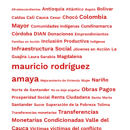
Antioquia
Bolívar
Atlántico
Afrodescendientes
Bogotá
Colombia
Chocó
Cali
Caldas
Cauca
Cesar
Mayor
Cundinamarca
Comunidades Indígenas
Córdoba
DIAN
Donaciones
Emprendimientos
Inclusión Productiva
Familias en Acción
Indígenas
Infraestructura Social
La
Jóvenes en Acción
Magdalena
Guajira
Laura Sarabia
mauricio rodríguez
amaya
Nariño
Mejoramiento de Vivienda
Mujer
Obras
Pagos
Norte de Santander
No se deje engañar
Renta Ciudadana
Prosperidad Social
Santa Marta
Santander
Superación de la Pobreza
Sucre
Tolima
Transferencias
Transferencias monetarias
Monetarias Condicionadas
Valle del
Cauca
víctimas del conflicto
Víctimas