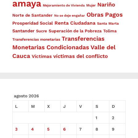
amaya
Nariño
Mejoramiento de Vivienda
Mujer
Obras
Pagos
Norte de Santander
No se deje engañar
Renta Ciudadana
Prosperidad Social
Santa Marta
Santander
Superación de la Pobreza
Sucre
Tolima
Transferencias
Transferencias monetarias
Monetarias Condicionadas
Valle del
Cauca
víctimas del conflicto
Víctimas
agosto 2026
L
M
X
J
V
S
D
1
2
3
4
5
6
7
8
9