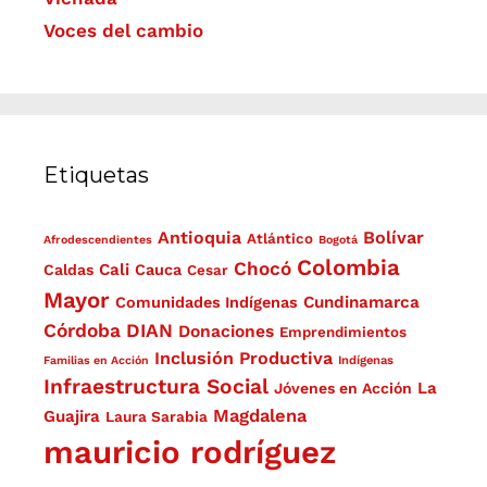
Voces del cambio
Etiquetas
Antioquia
Bolívar
Atlántico
Afrodescendientes
Bogotá
Colombia
Chocó
Cali
Caldas
Cauca
Cesar
Mayor
Cundinamarca
Comunidades Indígenas
Córdoba
DIAN
Donaciones
Emprendimientos
Inclusión Productiva
Familias en Acción
Indígenas
Infraestructura Social
La
Jóvenes en Acción
Magdalena
Guajira
Laura Sarabia
mauricio rodríguez