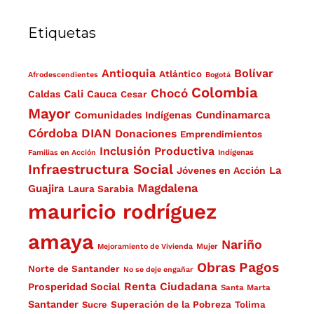
Etiquetas
Antioquia
Bolívar
Atlántico
Afrodescendientes
Bogotá
Colombia
Chocó
Cali
Caldas
Cauca
Cesar
Mayor
Cundinamarca
Comunidades Indígenas
Córdoba
DIAN
Donaciones
Emprendimientos
Inclusión Productiva
Familias en Acción
Indígenas
Infraestructura Social
La
Jóvenes en Acción
Magdalena
Guajira
Laura Sarabia
mauricio rodríguez
amaya
Nariño
Mejoramiento de Vivienda
Mujer
Obras
Pagos
Norte de Santander
No se deje engañar
Renta Ciudadana
Prosperidad Social
Santa Marta
Santander
Superación de la Pobreza
Sucre
Tolima