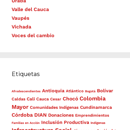
Urabá
Valle del Cauca
Vaupés
Vichada
Voces del cambio
Etiquetas
Antioquia
Bolívar
Atlántico
Afrodescendientes
Bogotá
Colombia
Chocó
Cali
Caldas
Cauca
Cesar
Mayor
Cundinamarca
Comunidades Indígenas
Córdoba
DIAN
Donaciones
Emprendimientos
Inclusión Productiva
Familias en Acción
Indígenas