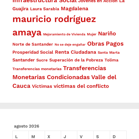
Infraestructura Social
La
Jóvenes en Acción
Magdalena
Guajira
Laura Sarabia
mauricio rodríguez
amaya
Nariño
Mejoramiento de Vivienda
Mujer
Obras
Pagos
Norte de Santander
No se deje engañar
Renta Ciudadana
Prosperidad Social
Santa Marta
Santander
Superación de la Pobreza
Sucre
Tolima
Transferencias
Transferencias monetarias
Monetarias Condicionadas
Valle del
Cauca
víctimas del conflicto
Víctimas
agosto 2026
L
M
X
J
V
S
D