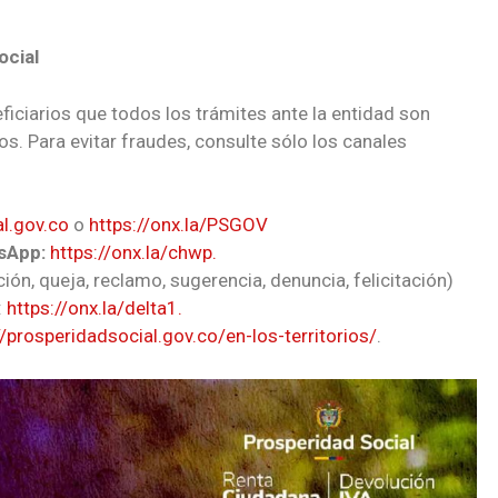
ocial
ficiarios que todos los trámites ante la entidad son
os. Para evitar fraudes, consulte sólo los canales
l.gov.co
o
https://onx.la/PSGOV
sApp:
https://onx.la/chwp.
ción, queja, reclamo, sugerencia, denuncia, felicitación)
:
https://onx.la/delta1.
//prosperidadsocial.gov.co/en-los-territorios/
.