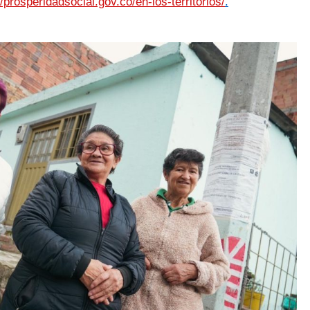
//prosperidadsocial.gov.co/en-los-territorios/
.