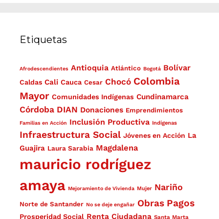
Etiquetas
Antioquia
Bolívar
Atlántico
Afrodescendientes
Bogotá
Colombia
Chocó
Cali
Caldas
Cauca
Cesar
Mayor
Cundinamarca
Comunidades Indígenas
Córdoba
DIAN
Donaciones
Emprendimientos
Inclusión Productiva
Familias en Acción
Indígenas
Infraestructura Social
La
Jóvenes en Acción
Magdalena
Guajira
Laura Sarabia
mauricio rodríguez
amaya
Nariño
Mejoramiento de Vivienda
Mujer
Obras
Pagos
Norte de Santander
No se deje engañar
Renta Ciudadana
Prosperidad Social
Santa Marta