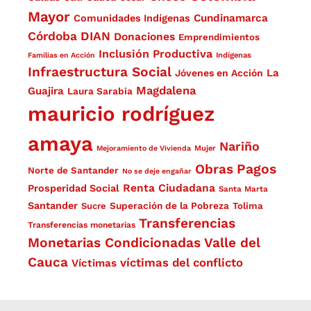
Mayor
Cundinamarca
Comunidades Indígenas
Córdoba
DIAN
Donaciones
Emprendimientos
Inclusión Productiva
Familias en Acción
Indígenas
Infraestructura Social
La
Jóvenes en Acción
Magdalena
Guajira
Laura Sarabia
mauricio rodríguez
amaya
Nariño
Mejoramiento de Vivienda
Mujer
Obras
Pagos
Norte de Santander
No se deje engañar
Renta Ciudadana
Prosperidad Social
Santa Marta
Santander
Superación de la Pobreza
Sucre
Tolima
Transferencias
Transferencias monetarias
Monetarias Condicionadas
Valle del
Cauca
víctimas del conflicto
Víctimas