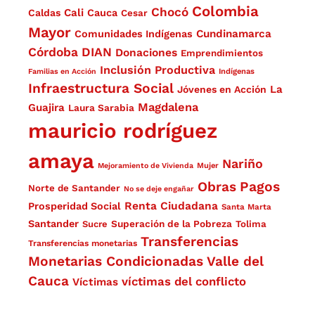
Colombia
Chocó
Cali
Caldas
Cauca
Cesar
Mayor
Cundinamarca
Comunidades Indígenas
Córdoba
DIAN
Donaciones
Emprendimientos
Inclusión Productiva
Familias en Acción
Indígenas
Infraestructura Social
La
Jóvenes en Acción
Magdalena
Guajira
Laura Sarabia
mauricio rodríguez
amaya
Nariño
Mejoramiento de Vivienda
Mujer
Obras
Pagos
Norte de Santander
No se deje engañar
Renta Ciudadana
Prosperidad Social
Santa Marta
Santander
Superación de la Pobreza
Sucre
Tolima
Transferencias
Transferencias monetarias
Monetarias Condicionadas
Valle del
Cauca
víctimas del conflicto
Víctimas