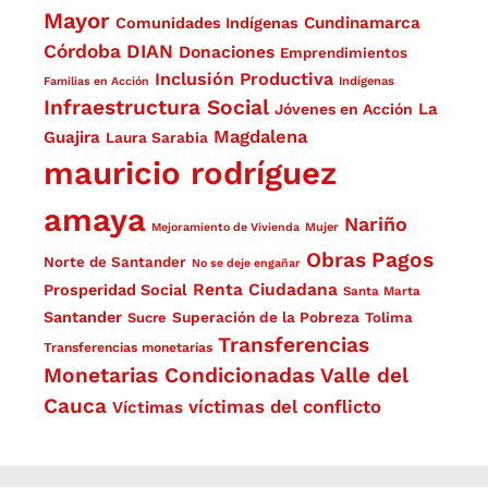
Mayor
Cundinamarca
Comunidades Indígenas
Córdoba
DIAN
Donaciones
Emprendimientos
Inclusión Productiva
Familias en Acción
Indígenas
Infraestructura Social
La
Jóvenes en Acción
Magdalena
Guajira
Laura Sarabia
mauricio rodríguez
amaya
Nariño
Mejoramiento de Vivienda
Mujer
Obras
Pagos
Norte de Santander
No se deje engañar
Renta Ciudadana
Prosperidad Social
Santa Marta
Santander
Superación de la Pobreza
Sucre
Tolima
Transferencias
Transferencias monetarias
Monetarias Condicionadas
Valle del
Cauca
víctimas del conflicto
Víctimas