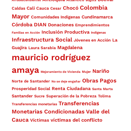
Afrodescendientes
Bogotá
Colombia
Chocó
Cali
Caldas
Cauca
Cesar
Mayor
Cundinamarca
Comunidades Indígenas
Córdoba
DIAN
Donaciones
Emprendimientos
Inclusión Productiva
Familias en Acción
Indígenas
Infraestructura Social
La
Jóvenes en Acción
Magdalena
Guajira
Laura Sarabia
mauricio rodríguez
amaya
Nariño
Mejoramiento de Vivienda
Mujer
Obras
Pagos
Norte de Santander
No se deje engañar
Renta Ciudadana
Prosperidad Social
Santa Marta
Santander
Superación de la Pobreza
Sucre
Tolima
Transferencias
Transferencias monetarias
Monetarias Condicionadas
Valle del
Cauca
víctimas del conflicto
Víctimas