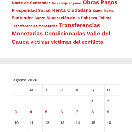
Obras
Pagos
Norte de Santander
No se deje engañar
Renta Ciudadana
Prosperidad Social
Santa Marta
Santander
Superación de la Pobreza
Sucre
Tolima
Transferencias
Transferencias monetarias
Monetarias Condicionadas
Valle del
Cauca
víctimas del conflicto
Víctimas
agosto 2026
L
M
X
J
V
S
D
1
2
3
4
5
6
7
8
9
10
11
12
13
14
15
16