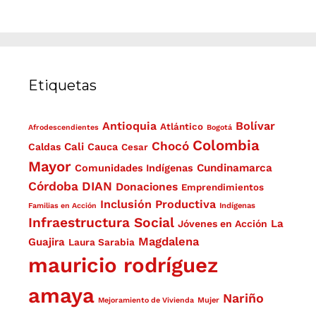
Etiquetas
Antioquia
Bolívar
Atlántico
Afrodescendientes
Bogotá
Colombia
Chocó
Cali
Caldas
Cauca
Cesar
Mayor
Cundinamarca
Comunidades Indígenas
Córdoba
DIAN
Donaciones
Emprendimientos
Inclusión Productiva
Familias en Acción
Indígenas
Infraestructura Social
La
Jóvenes en Acción
Magdalena
Guajira
Laura Sarabia
mauricio rodríguez
amaya
Nariño
Mejoramiento de Vivienda
Mujer