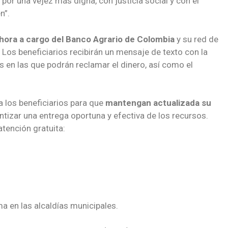
or una vejez más digna, con justicia social y con el
n”.
ahora a cargo del Banco Agrario de Colombia
y su red de
l. Los beneficiarios recibirán un mensaje de texto con la
 en las que podrán reclamar el dinero, así como el
 los beneficiarios para que
mantengan actualizada su
antizar una entrega oportuna y efectiva de los recursos.
tención gratuita:
ma en las alcaldías municipales.