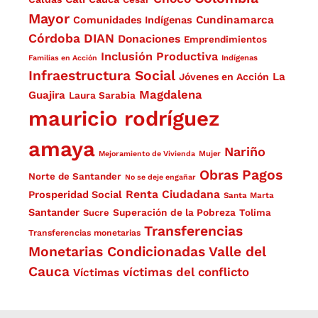
Mayor
Cundinamarca
Comunidades Indígenas
Córdoba
DIAN
Donaciones
Emprendimientos
Inclusión Productiva
Familias en Acción
Indígenas
Infraestructura Social
La
Jóvenes en Acción
Magdalena
Guajira
Laura Sarabia
mauricio rodríguez
amaya
Nariño
Mejoramiento de Vivienda
Mujer
Obras
Pagos
Norte de Santander
No se deje engañar
Renta Ciudadana
Prosperidad Social
Santa Marta
Santander
Superación de la Pobreza
Sucre
Tolima
Transferencias
Transferencias monetarias
Monetarias Condicionadas
Valle del
Cauca
víctimas del conflicto
Víctimas