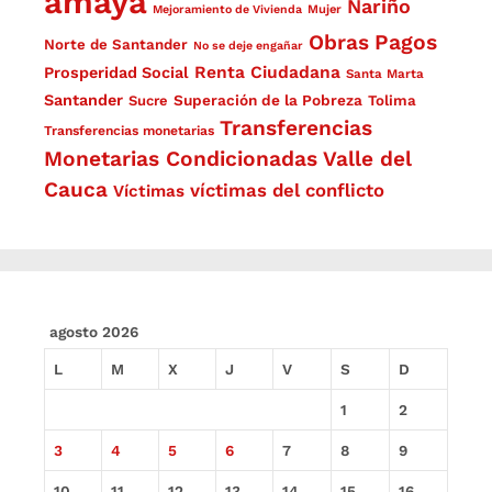
amaya
Nariño
Mejoramiento de Vivienda
Mujer
Obras
Pagos
Norte de Santander
No se deje engañar
Renta Ciudadana
Prosperidad Social
Santa Marta
Santander
Superación de la Pobreza
Sucre
Tolima
Transferencias
Transferencias monetarias
Monetarias Condicionadas
Valle del
Cauca
víctimas del conflicto
Víctimas
agosto 2026
L
M
X
J
V
S
D
1
2
3
4
5
6
7
8
9
10
11
12
13
14
15
16