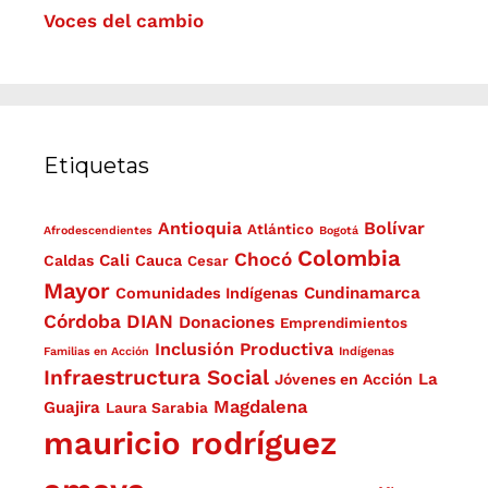
Voces del cambio
Etiquetas
Antioquia
Bolívar
Atlántico
Afrodescendientes
Bogotá
Colombia
Chocó
Cali
Caldas
Cauca
Cesar
Mayor
Cundinamarca
Comunidades Indígenas
Córdoba
DIAN
Donaciones
Emprendimientos
Inclusión Productiva
Familias en Acción
Indígenas
Infraestructura Social
La
Jóvenes en Acción
Magdalena
Guajira
Laura Sarabia
mauricio rodríguez