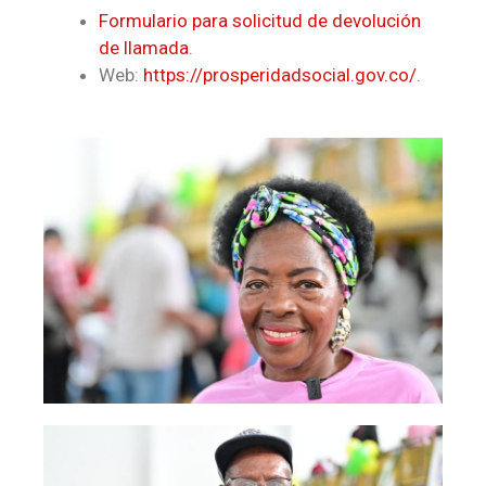
Formulario para solicitud de devolución
de llamada
.
Web:
https://prosperidadsocial.gov.co/
.