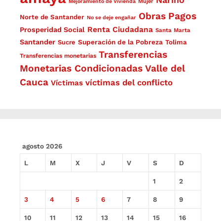
Mejoramiento de Vivienda
Mujer
Obras
Pagos
Norte de Santander
No se deje engañar
Renta Ciudadana
Prosperidad Social
Santa Marta
Santander
Superación de la Pobreza
Sucre
Tolima
Transferencias
Transferencias monetarias
Monetarias Condicionadas
Valle del
Cauca
víctimas del conflicto
Víctimas
agosto 2026
L
M
X
J
V
S
D
1
2
3
4
5
6
7
8
9
10
11
12
13
14
15
16