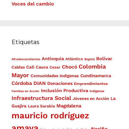
Voces del cambio
Etiquetas
Antioquia
Bolívar
Atlántico
Afrodescendientes
Bogotá
Colombia
Chocó
Cali
Caldas
Cauca
Cesar
Mayor
Cundinamarca
Comunidades Indígenas
Córdoba
DIAN
Donaciones
Emprendimientos
Inclusión Productiva
Familias en Acción
Indígenas
Infraestructura Social
La
Jóvenes en Acción
Magdalena
Guajira
Laura Sarabia
mauricio rodríguez
amaya
Nariño