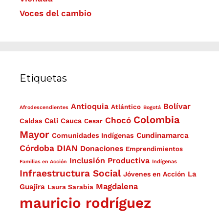
Voces del cambio
Etiquetas
Antioquia
Bolívar
Atlántico
Afrodescendientes
Bogotá
Colombia
Chocó
Cali
Caldas
Cauca
Cesar
Mayor
Cundinamarca
Comunidades Indígenas
Córdoba
DIAN
Donaciones
Emprendimientos
Inclusión Productiva
Familias en Acción
Indígenas
Infraestructura Social
La
Jóvenes en Acción
Magdalena
Guajira
Laura Sarabia
mauricio rodríguez