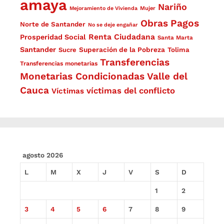
amaya
Nariño
Mejoramiento de Vivienda
Mujer
Obras
Pagos
Norte de Santander
No se deje engañar
Renta Ciudadana
Prosperidad Social
Santa Marta
Santander
Superación de la Pobreza
Sucre
Tolima
Transferencias
Transferencias monetarias
Monetarias Condicionadas
Valle del
Cauca
víctimas del conflicto
Víctimas
agosto 2026
L
M
X
J
V
S
D
1
2
3
4
5
6
7
8
9