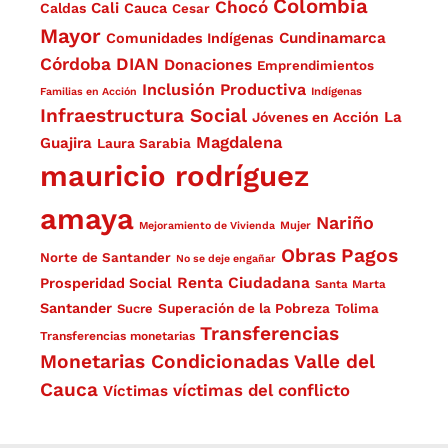
Colombia
Chocó
Cali
Caldas
Cauca
Cesar
Mayor
Cundinamarca
Comunidades Indígenas
Córdoba
DIAN
Donaciones
Emprendimientos
Inclusión Productiva
Familias en Acción
Indígenas
Infraestructura Social
La
Jóvenes en Acción
Magdalena
Guajira
Laura Sarabia
mauricio rodríguez
amaya
Nariño
Mejoramiento de Vivienda
Mujer
Obras
Pagos
Norte de Santander
No se deje engañar
Renta Ciudadana
Prosperidad Social
Santa Marta
Santander
Superación de la Pobreza
Sucre
Tolima
Transferencias
Transferencias monetarias
Monetarias Condicionadas
Valle del
Cauca
víctimas del conflicto
Víctimas