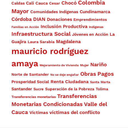
Colombia
Chocó
Cali
Caldas
Cauca
Cesar
Mayor
Cundinamarca
Comunidades Indígenas
Córdoba
DIAN
Donaciones
Emprendimientos
Inclusión Productiva
Familias en Acción
Indígenas
Infraestructura Social
La
Jóvenes en Acción
Magdalena
Guajira
Laura Sarabia
mauricio rodríguez
amaya
Nariño
Mejoramiento de Vivienda
Mujer
Obras
Pagos
Norte de Santander
No se deje engañar
Renta Ciudadana
Prosperidad Social
Santa Marta
Santander
Superación de la Pobreza
Sucre
Tolima
Transferencias
Transferencias monetarias
Monetarias Condicionadas
Valle del
Cauca
víctimas del conflicto
Víctimas