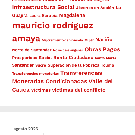
Infraestructura Social
La
Jóvenes en Acción
Magdalena
Guajira
Laura Sarabia
mauricio rodríguez
amaya
Nariño
Mejoramiento de Vivienda
Mujer
Obras
Pagos
Norte de Santander
No se deje engañar
Renta Ciudadana
Prosperidad Social
Santa Marta
Santander
Superación de la Pobreza
Sucre
Tolima
Transferencias
Transferencias monetarias
Monetarias Condicionadas
Valle del
Cauca
víctimas del conflicto
Víctimas
agosto 2026