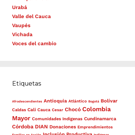
Urabá
Valle del Cauca
Vaupés
Vichada
Voces del cambio
Etiquetas
Antioquia
Bolívar
Atlántico
Afrodescendientes
Bogotá
Colombia
Chocó
Cali
Caldas
Cauca
Cesar
Mayor
Cundinamarca
Comunidades Indígenas
Córdoba
DIAN
Donaciones
Emprendimientos
Inclusión Productiva
Familias en Acción
Indígenas