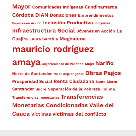
Mayor
Cundinamarca
Comunidades Indígenas
Córdoba
DIAN
Donaciones
Emprendimientos
Inclusión Productiva
Familias en Acción
Indígenas
Infraestructura Social
La
Jóvenes en Acción
Magdalena
Guajira
Laura Sarabia
mauricio rodríguez
amaya
Nariño
Mejoramiento de Vivienda
Mujer
Obras
Pagos
Norte de Santander
No se deje engañar
Renta Ciudadana
Prosperidad Social
Santa Marta
Santander
Superación de la Pobreza
Sucre
Tolima
Transferencias
Transferencias monetarias
Monetarias Condicionadas
Valle del
Cauca
víctimas del conflicto
Víctimas