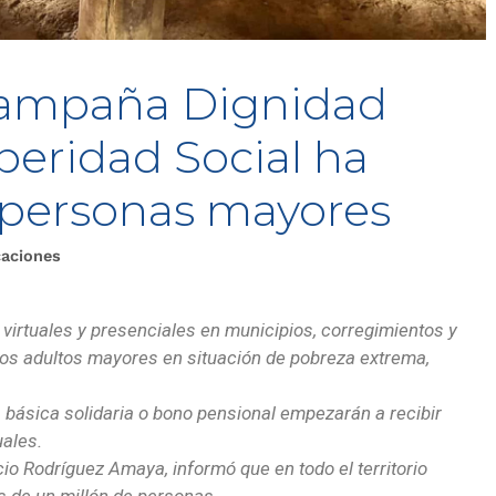
Campaña Dignidad
peridad Social ha
5 personas mayores
caciones
 virtuales y presenciales en municipios, corregimientos y
los adultos mayores en situación de pobreza extrema,
a básica solidaria o bono pensional empezarán a recibir
ales.
icio Rodríguez Amaya, informó que en todo el territorio
s de un millón de personas.