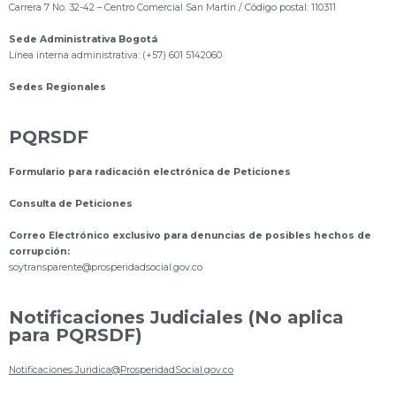
Carrera 7 No. 32-42 – Centro Comercial San Martín / Código postal: 110311
Sede Administrativa Bogotá
Línea interna administrativa: (+57) 601 5142060
Sedes Regionales
PQRSDF
Formulario para radicación electrónica de Peticiones
Consulta de Peticiones
Correo Electrónico exclusivo para denuncias de posibles hechos de
corrupción:
s
oytransparente@prosperidadsocial.gov.co
Notificaciones Judiciales (No aplica
para PQRSDF)
Notificaciones.Juridica@ProsperidadSocial.gov.co