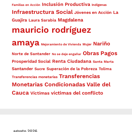
Inclusión Productiva
Familias en Acción
Indígenas
Infraestructura Social
La
Jóvenes en Acción
Magdalena
Guajira
Laura Sarabia
mauricio rodríguez
amaya
Nariño
Mejoramiento de Vivienda
Mujer
Obras
Pagos
Norte de Santander
No se deje engañar
Renta Ciudadana
Prosperidad Social
Santa Marta
Santander
Superación de la Pobreza
Sucre
Tolima
Transferencias
Transferencias monetarias
Monetarias Condicionadas
Valle del
Cauca
víctimas del conflicto
Víctimas
agosto 2026