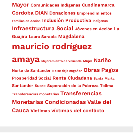
Mayor
Cundinamarca
Comunidades Indígenas
Córdoba
DIAN
Donaciones
Emprendimientos
Inclusión Productiva
Familias en Acción
Indígenas
Infraestructura Social
La
Jóvenes en Acción
Magdalena
Guajira
Laura Sarabia
mauricio rodríguez
amaya
Nariño
Mejoramiento de Vivienda
Mujer
Obras
Pagos
Norte de Santander
No se deje engañar
Renta Ciudadana
Prosperidad Social
Santa Marta
Santander
Superación de la Pobreza
Sucre
Tolima
Transferencias
Transferencias monetarias
Monetarias Condicionadas
Valle del
Cauca
víctimas del conflicto
Víctimas