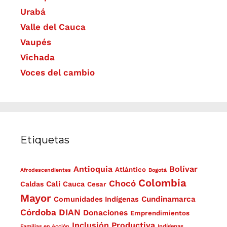
Urabá
Valle del Cauca
Vaupés
Vichada
Voces del cambio
Etiquetas
Antioquia
Bolívar
Atlántico
Afrodescendientes
Bogotá
Colombia
Chocó
Cali
Caldas
Cauca
Cesar
Mayor
Cundinamarca
Comunidades Indígenas
Córdoba
DIAN
Donaciones
Emprendimientos
Inclusión Productiva
Familias en Acción
Indígenas