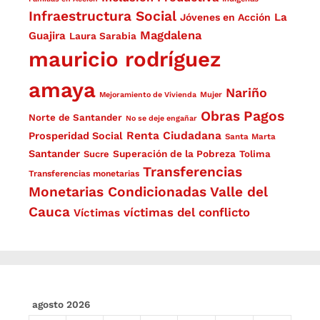
Infraestructura Social
La
Jóvenes en Acción
Magdalena
Guajira
Laura Sarabia
mauricio rodríguez
amaya
Nariño
Mejoramiento de Vivienda
Mujer
Obras
Pagos
Norte de Santander
No se deje engañar
Renta Ciudadana
Prosperidad Social
Santa Marta
Santander
Superación de la Pobreza
Sucre
Tolima
Transferencias
Transferencias monetarias
Monetarias Condicionadas
Valle del
Cauca
víctimas del conflicto
Víctimas
agosto 2026