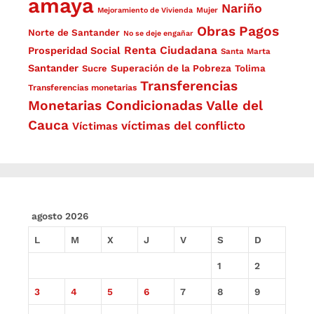
amaya
Nariño
Mejoramiento de Vivienda
Mujer
Obras
Pagos
Norte de Santander
No se deje engañar
Renta Ciudadana
Prosperidad Social
Santa Marta
Santander
Superación de la Pobreza
Sucre
Tolima
Transferencias
Transferencias monetarias
Monetarias Condicionadas
Valle del
Cauca
víctimas del conflicto
Víctimas
agosto 2026
L
M
X
J
V
S
D
1
2
3
4
5
6
7
8
9