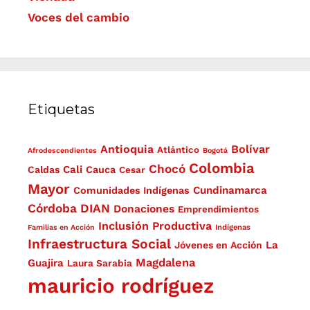
Voces del cambio
Etiquetas
Antioquia
Bolívar
Atlántico
Afrodescendientes
Bogotá
Colombia
Chocó
Cali
Caldas
Cauca
Cesar
Mayor
Cundinamarca
Comunidades Indígenas
Córdoba
DIAN
Donaciones
Emprendimientos
Inclusión Productiva
Familias en Acción
Indígenas
Infraestructura Social
La
Jóvenes en Acción
Magdalena
Guajira
Laura Sarabia
mauricio rodríguez