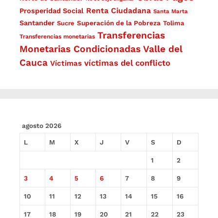
Renta Ciudadana
Prosperidad Social
Santa Marta
Santander
Superación de la Pobreza
Sucre
Tolima
Transferencias
Transferencias monetarias
Monetarias Condicionadas
Valle del
Cauca
víctimas del conflicto
Víctimas
agosto 2026
L
M
X
J
V
S
D
1
2
3
4
5
6
7
8
9
10
11
12
13
14
15
16
17
18
19
20
21
22
23