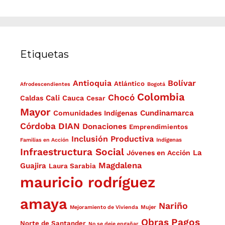
Etiquetas
Antioquia
Bolívar
Atlántico
Afrodescendientes
Bogotá
Colombia
Chocó
Cali
Caldas
Cauca
Cesar
Mayor
Cundinamarca
Comunidades Indígenas
Córdoba
DIAN
Donaciones
Emprendimientos
Inclusión Productiva
Familias en Acción
Indígenas
Infraestructura Social
La
Jóvenes en Acción
Magdalena
Guajira
Laura Sarabia
mauricio rodríguez
amaya
Nariño
Mejoramiento de Vivienda
Mujer
Obras
Pagos
Norte de Santander
No se deje engañar