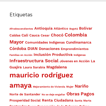
Etiquetas
Antioquia
Bolívar
Atlántico
Afrodescendientes
Bogotá
Colombia
Chocó
Cali
Caldas
Cauca
Cesar
Mayor
Cundinamarca
Comunidades Indígenas
Córdoba
DIAN
Donaciones
Emprendimientos
Inclusión Productiva
Familias en Acción
Indígenas
Infraestructura Social
La
Jóvenes en Acción
Magdalena
Guajira
Laura Sarabia
mauricio rodríguez
amaya
Nariño
Mejoramiento de Vivienda
Mujer
Obras
Pagos
Norte de Santander
No se deje engañar
Renta Ciudadana
Prosperidad Social
Santa Marta