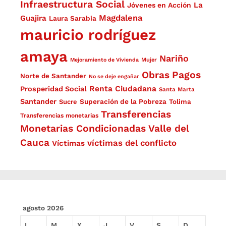
Infraestructura Social
La
Jóvenes en Acción
Magdalena
Guajira
Laura Sarabia
mauricio rodríguez
amaya
Nariño
Mejoramiento de Vivienda
Mujer
Obras
Pagos
Norte de Santander
No se deje engañar
Renta Ciudadana
Prosperidad Social
Santa Marta
Santander
Superación de la Pobreza
Sucre
Tolima
Transferencias
Transferencias monetarias
Monetarias Condicionadas
Valle del
Cauca
víctimas del conflicto
Víctimas
agosto 2026
L
M
X
J
V
S
D