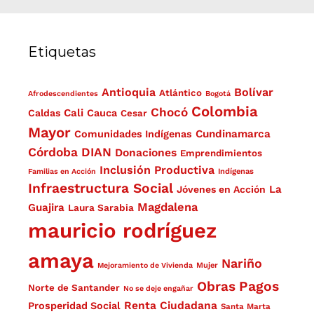
Etiquetas
Antioquia
Bolívar
Atlántico
Afrodescendientes
Bogotá
Colombia
Chocó
Cali
Caldas
Cauca
Cesar
Mayor
Cundinamarca
Comunidades Indígenas
Córdoba
DIAN
Donaciones
Emprendimientos
Inclusión Productiva
Familias en Acción
Indígenas
Infraestructura Social
La
Jóvenes en Acción
Magdalena
Guajira
Laura Sarabia
mauricio rodríguez
amaya
Nariño
Mejoramiento de Vivienda
Mujer
Obras
Pagos
Norte de Santander
No se deje engañar
Renta Ciudadana
Prosperidad Social
Santa Marta