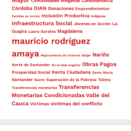
Cundinamarca
Comunidades Indígenas
Córdoba
DIAN
Donaciones
Emprendimientos
Inclusión Productiva
Familias en Acción
Indígenas
Infraestructura Social
La
Jóvenes en Acción
Magdalena
Guajira
Laura Sarabia
mauricio rodríguez
amaya
Nariño
Mejoramiento de Vivienda
Mujer
Obras
Pagos
Norte de Santander
No se deje engañar
Renta Ciudadana
Prosperidad Social
Santa Marta
Santander
Superación de la Pobreza
Sucre
Tolima
Transferencias
Transferencias monetarias
Monetarias Condicionadas
Valle del
Cauca
víctimas del conflicto
Víctimas