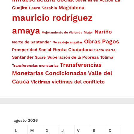
Magdalena
Guajira
Laura Sarabia
mauricio rodríguez
amaya
Nariño
Mejoramiento de Vivienda
Mujer
Obras
Pagos
Norte de Santander
No se deje engañar
Renta Ciudadana
Prosperidad Social
Santa Marta
Santander
Superación de la Pobreza
Sucre
Tolima
Transferencias
Transferencias monetarias
Monetarias Condicionadas
Valle del
Cauca
víctimas del conflicto
Víctimas
agosto 2026
L
M
X
J
V
S
D