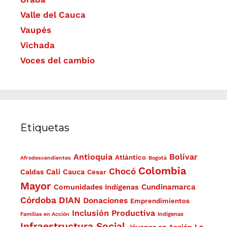
Valle del Cauca
Vaupés
Vichada
Voces del cambio
Etiquetas
Antioquia
Bolívar
Atlántico
Afrodescendientes
Bogotá
Colombia
Chocó
Cali
Caldas
Cauca
Cesar
Mayor
Cundinamarca
Comunidades Indígenas
Córdoba
DIAN
Donaciones
Emprendimientos
Inclusión Productiva
Familias en Acción
Indígenas
Infraestructura Social
La
Jóvenes en Acción