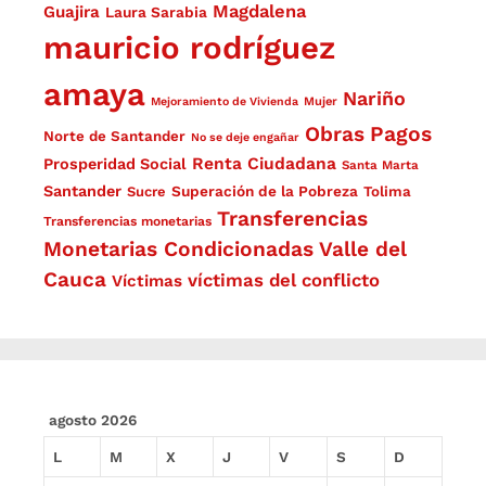
Magdalena
Guajira
Laura Sarabia
mauricio rodríguez
amaya
Nariño
Mejoramiento de Vivienda
Mujer
Obras
Pagos
Norte de Santander
No se deje engañar
Renta Ciudadana
Prosperidad Social
Santa Marta
Santander
Superación de la Pobreza
Sucre
Tolima
Transferencias
Transferencias monetarias
Monetarias Condicionadas
Valle del
Cauca
víctimas del conflicto
Víctimas
agosto 2026
L
M
X
J
V
S
D