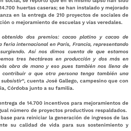
n social, se reportó que en el mismo lapso han sido
4.700 huertas caseras; se han instalado y mejorado
anza en la entrega de 210 proyectos de sociales de
ión o mejoramiento de escuelas y vías veredales.
 obtenido dos premios: cacao platino y cacao de
 feria internacional en París, Francia, representando
 surgiendo. Así nos dimos cuenta de que estamos
enemos tres hectáreas en producción y dos más en
más obra de mano y eso pues también nos llena de
 contribuir a que otra persona tenga también una
subsistir
“, cuenta José Gallego, campesino que con
ia, Córdoba junto a su familia.
 entrega de 14.700 incentivos para mejoramientos de
 igual número de proyectos productivos respaldados.
ase para reiniciar la generación de ingresos de las
ente su calidad de vida para sus sostenimiento y