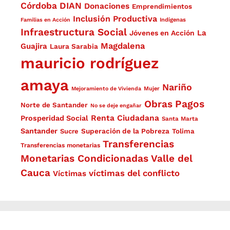
Córdoba
DIAN
Donaciones
Emprendimientos
Inclusión Productiva
Familias en Acción
Indígenas
Infraestructura Social
La
Jóvenes en Acción
Magdalena
Guajira
Laura Sarabia
mauricio rodríguez
amaya
Nariño
Mejoramiento de Vivienda
Mujer
Obras
Pagos
Norte de Santander
No se deje engañar
Renta Ciudadana
Prosperidad Social
Santa Marta
Santander
Superación de la Pobreza
Sucre
Tolima
Transferencias
Transferencias monetarias
Monetarias Condicionadas
Valle del
Cauca
víctimas del conflicto
Víctimas