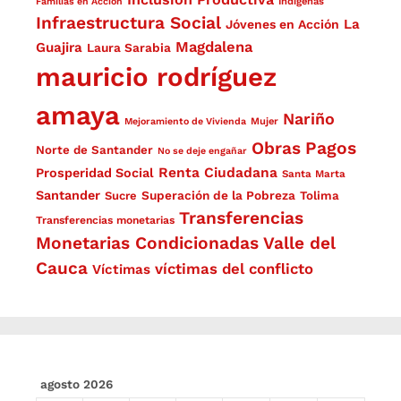
Familias en Acción
Indígenas
Infraestructura Social
La
Jóvenes en Acción
Magdalena
Guajira
Laura Sarabia
mauricio rodríguez
amaya
Nariño
Mejoramiento de Vivienda
Mujer
Obras
Pagos
Norte de Santander
No se deje engañar
Renta Ciudadana
Prosperidad Social
Santa Marta
Santander
Superación de la Pobreza
Sucre
Tolima
Transferencias
Transferencias monetarias
Monetarias Condicionadas
Valle del
Cauca
víctimas del conflicto
Víctimas
agosto 2026