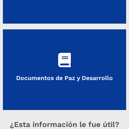
Ingresar
de la Unión Europea. Finalizado en 2018
Documentos de Paz y Desarrollo
Publicaciones sobre paz y desarrollo logradas con apoyo
¿Esta información le fue útil?