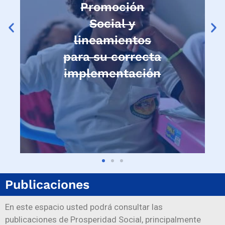
Promoción
Social y
lineamientos
para su correcta
implementación
Publicaciones
En este espacio usted podrá consultar las
publicaciones
de Prosperidad Social,
principalmente