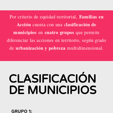
Familias en
Por criterio de equidad territorial,
Acción
lasificación de
cuenta con una c
municipios
cuatro grupos
en
que permite
diferenciar las acciones en territorio, según grado
urbanización y pobreza
de
multidimensional.
CLASIFICACIÓN
DE MUNICIPIOS
GRUPO 1: