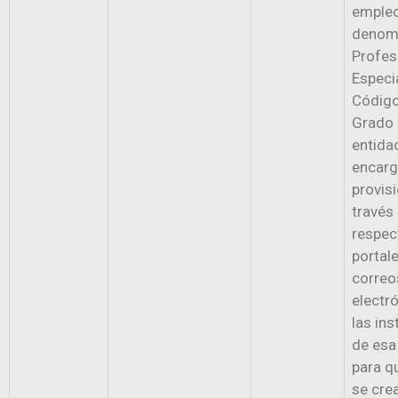
emple
denom
Profes
Especi
Códig
Grado 
entida
encarg
provisi
través
respec
portal
correo
electr
las ins
de esa
para q
se cre