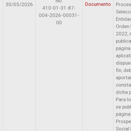
No.
Documento
30/05/2026
Proces
410-01-31-87-
Selecc
004-2026-00031-
Entida
00
Orden 
2022, 
publica
página
aplicat
dispue
fin, de
aportar
consta
dicha 
Para lo
se publ
página
Prospe
Social 