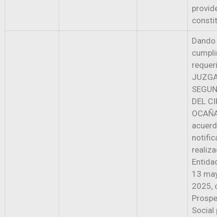
provid
constit
Dando
cumpli
requer
JUZG
SEGUN
DEL C
OCAÑA,
acuerd
notific
realiz
Entida
13 ma
2025, 
Prospe
Social 