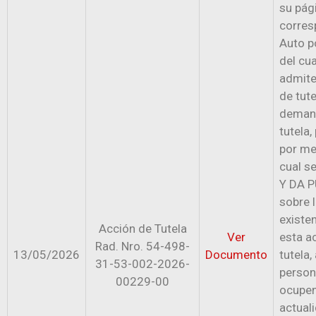
su pág
corres
Auto p
del cua
admite
de tute
deman
tutela,
por me
cual s
Y DA 
sobre 
existe
Acción de Tutela
Ver
esta a
Rad. Nro. 54-498-
13/05/2026
Documento
tutela,
31-53-002-2026-
person
00229-00
ocupen
actuali