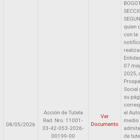
BOGOT
SECCI
SEGUN
quien 
con la
notific
realiz
Entida
07 ma
2025, 
Prospe
Social 
su pág
corres
Acción de Tutela
el Aut
Ver
Rad. Nro. 11001-
medio 
Documento
08/05/2026
33-42-053-2026-
admite
00199-00
de tute