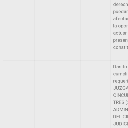
derech
puedan
afecta
la opo
actuar
presen
constit
Dando
cumpli
requer
JUZG
CINCU
TRES (
ADMIN
DEL C
JUDIC