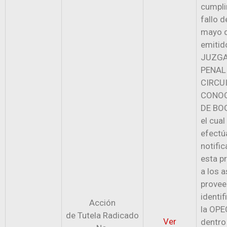
cumpli
fallo d
mayo 
emitid
JUZGA
PENAL
CIRCU
CONOC
DE BOG
el cua
efectú
notifi
esta p
a los a
provee
identi
Acción
la OP
de
Tutela
Radicado
Ver
dentro