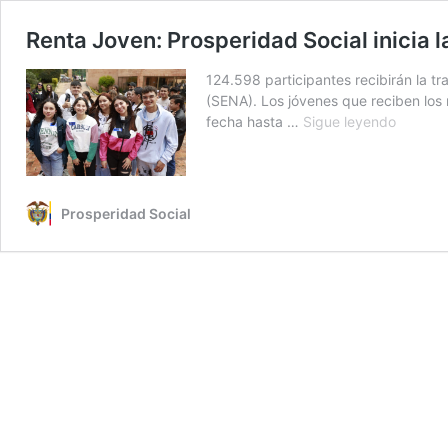
Renta Joven: Prosperidad Social inicia l
124.598 participantes recibirán la 
(SENA). Los jóvenes que reciben los 
Renta
fecha hasta …
Sigue leyendo
Joven:
Prosper
Social
inicia
Prosperidad Social
la
entrega
del
segund
ciclo
del
año