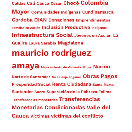
Colombia
Chocó
Cali
Caldas
Cauca
Cesar
Mayor
Cundinamarca
Comunidades Indígenas
Córdoba
DIAN
Donaciones
Emprendimientos
Inclusión Productiva
Familias en Acción
Indígenas
Infraestructura Social
La
Jóvenes en Acción
Magdalena
Guajira
Laura Sarabia
mauricio rodríguez
amaya
Nariño
Mejoramiento de Vivienda
Mujer
Obras
Pagos
Norte de Santander
No se deje engañar
Renta Ciudadana
Prosperidad Social
Santa Marta
Santander
Superación de la Pobreza
Sucre
Tolima
Transferencias
Transferencias monetarias
Monetarias Condicionadas
Valle del
Cauca
víctimas del conflicto
Víctimas